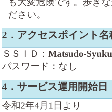
も大変危険です。歩きな
ださい。
2
．アクセスポイント名
ＳＳＩＤ：
Matsudo-
Syuk
パスワード：なし
4
．サービス運用開始日
令和
2
年
4
月
1
日より