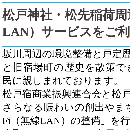
松戸神社・松先稲荷周
LAN
）サービスをご
坂川周辺の環境整備と戸定
と旧宿場町の歴史を散策で
民に親しまれております。
松戸宿商業振興連合会と松
さらなる賑わいの創出やま
Fi
（無線
LAN
）の整備」を