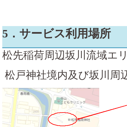
5
．サービス利用場所
松先稲荷周辺坂川流域エ
松戸神社
境内及び坂川