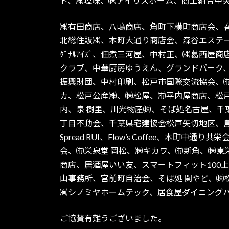
ド、㈱塩味、㈱アイリスホーム、商工組合中
㈱有田商店、八嶋商店、角町下横町商店会、
北総住販㈱、本町大通り商店会、森谷エステー
ｸﾞﾅﾙｱｲｽﾞ、佃煮三河屋、中村正、㈱葛
クラブ、中華厨房ゆうえん、グランドパーク、
振興財団、中村印刷、松戸市国際交流協会、
カ、松戸公産㈱、㈱松屋、㈲平内屋商店、松
内、泉 樹里、川光物産㈱、そば処名古屋、
丁目不動会、千葉県宅建協会松戸矢切地区、
Spread RUI、Flow’s Coffee
会、㈲栄泉堂 岡松、㈱キカワ、㈲新角、㈱東
商店、居酒屋いい友、スマートフィット100
山事務所、宮前町自治会、そば処 関やど、㈱
㈲シノミヤホームテック、居食屋ダイニング
ご協賛有難うございました。