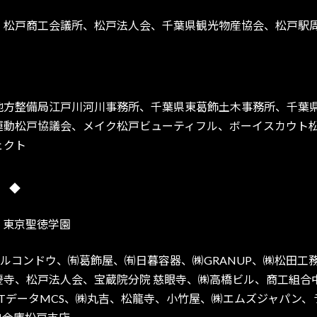
、松戸商工会議所、松戸法人会、千葉県観光物産協会、松戸駅
地方整備局江戸川河川事務所、千葉県東葛飾土木事務所、千葉
運動松戸協議会、メイク松戸ビューティフル、ボーイスカウト
ェクト
 ◆
、東京聖徳学園
㈱パルコンドウ、㈲葛飾屋、㈲日暮容器、㈱GRANUP、㈱松田
慶寺、松戸法人会、宝蔵院分院 慈眼寺、㈱高橋ビル、商工組合
TTデータMCS、㈱丸吉、松龍寺、小竹屋、㈱エムズジャパン