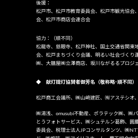
後援：
松戸市、松戸市教育委員会、松戸市観光協会
会、松戸市商店会連合会
協力：（順不同）
松龍寺、慈眼寺、松戸神社、国土交通省関東
会、松戸まちづくり会議、明るい社会づくり
㈱、大膳屋㈱立澤商店、坂川ながるるプロジ
◆
献灯提灯協賛者御芳名（敬称略･順不同）
松戸商工会議所、㈱山﨑建匠、㈲アステシオ
㈱湯浅、omusubi不動産、ポラテック㈱、
とうフォトサービス、㈱シュテルン葛飾、圓
委員会、税理士法人JPコンサルタンツ、㈱N