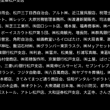
央金庫松戸支店
春雨会、松戸三丁目西自治会、アルト㈱、近江屋呉服店、税理
ト、㈱レッツ、大原労務管理事務所、㈲渡邊新聞販売、司法書士
西屋商店、㈲芝三工業所、㈲田口シート店、橋本屋、福寿商事㈱、
ボーイスカウト松戸第５団、㈱松南観光、増長院、㈱群馬銀行松
㈲曽宮、角町自治会、絵画教室いろイロばたけ、㈲大扇青果、
戸神社、飯沼石材㈱、㈱グランバー東京ラスク、㈱Ｍｙアセッ
千葉銀行松戸支店、㈲利倉、㈱富井、松美屋、杉浦写真館、東葛
島村俊商店、㈱若穂製作所、京葉銀行松戸支店、㈲土屋、ばけ
、本町中通り共栄会、三菱UFJ銀行松戸支店、㈱晃伸ビルサービス、セブ
栄ランド、フジタ自動車、㈲八百萬商店、㈲ヤブサキ葬儀社、
上本郷店、きてみてまつど通り商店会、協和デンタル･ラボラト
松の木企画、㈱オクトン、大衆酒蔵 日本海、㈱小川防災、都
パストール、アトレ松戸店、大和証券松戸支店、大正寺、さん