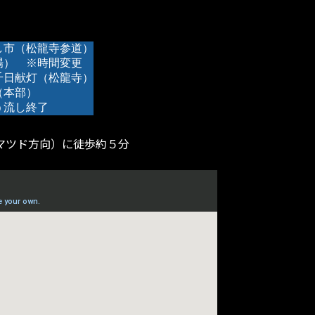
し市
（松龍寺参道）
場）　※時間変更　
千日献灯
（松龍寺）
（本部）　　　　　
う流し終了　　　　
マツド方向）に徒歩約５分