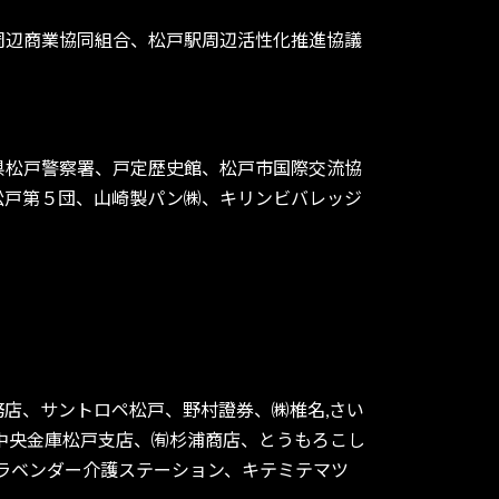
周辺商業協同組合、松戸駅周辺活性化推進協議
県松戸警察署、戸定歴史館、松戸市国際交流協
松戸第５団、山崎製パン㈱、キリンビバレッジ
工務店、サントロペ松戸、野村證券、㈱椎名,さい
中央金庫松戸支店、㈲杉浦商店、とうもろこし
、ラベンダー介護ステーション、キテミテマツ