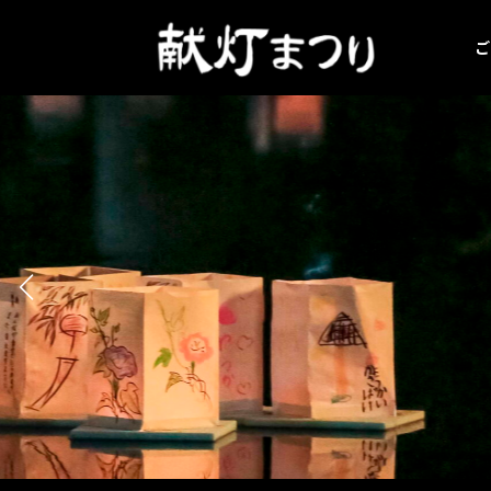
コ
ナ
ン
ビ
ご
テ
ゲ
ン
ー
ツ
シ
へ
ョ
ス
ン
キ
に
ッ
移
プ
動
縁日屋台
続きを読む