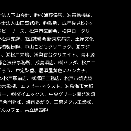
士法人下山会計、㈱杉浦葬儀店、㈲高橋機械、
法人山田事務所、㈱鍋新、成年後見ｾﾝﾀｰｼ
㈱ベビーリース、松戸市医師会、松戸ロータリー
戸支店、(医)誠馨会 新東京病院、土屋文化
高橋製粉㈱、中山こどもクリニック、㈲フジ
ト、㈲松戸来嶋、㈱梨香台クリエイト、青木源
総合法律事務所、成島酒店、㈲ハラダ、松戸二
ごろう、戸定梨香、居酒屋黄色いハンカチ、
ンイレブン松戸駅前店、㈱塚田工務店、松戸市観光協
㈱六歌撰、エフピー･ネクスト、㈲鳥海市太郎
リー、㈱ダイエックス、中央グリーン開発㈱流
市綜合開発㈱、焼肉あがり、三恵メタル工業㈱、
さんカフェ、共立建設㈱